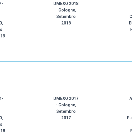
 -
DMEXO 2018
- Cologne,
Setembro
C
0,
2018
B
as
019
 -
DMEXO 2017
A
- Cologne,
Setembro
0,
2017
Eu
as
018