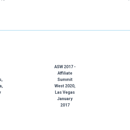
ASW 2017 -
Affiliate
s,
Summit
a,
West 2020,
y
Las Vegas
January
2017