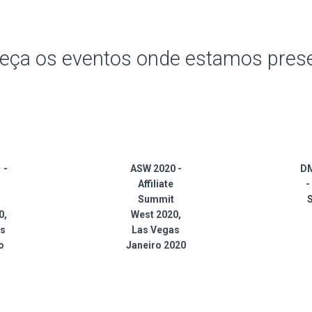
eça os eventos onde estamos prese
 -
ASW 2020 -
D
Affiliate
-
Summit
0,
West 2020,
as
Las Vegas
o
Janeiro 2020