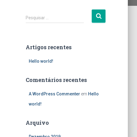
P
Pesquisar …
e
s
q
u
Artigos recentes
i
s
Hello world!
a
r
p
Comentários recentes
o
r
A WordPress Commenter
em
Hello
:
world!
Arquivo
Dezembro 2019