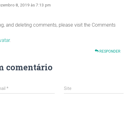
ezembro 8, 2019 às 7:13 pm
ing, and deleting comments, please visit the Comments
vatar
.
RESPONDER
m comentário
ail
*
Site